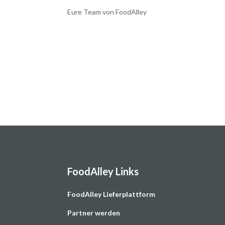
Eure Team von FoodAlley
FoodAlley Links
F
oodAlley Lieferplattform
Partner werden